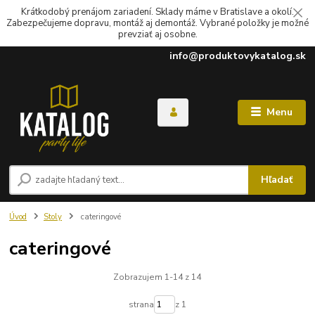
Krátkodobý prenájom zariadení. Sklady máme v Bratislave a okolí.
Zabezpečujeme dopravu, montáž aj demontáž. Vybrané položky je možné
prevziať aj osobne.
info@produktovykatalog.sk
Menu
Hľadať
Úvod
Stoly
cateringové
cateringové
Zobrazujem 1-14 z 14
strana
z 1