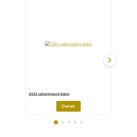
Stôl cateringový biely
Stôl cateri
Detail