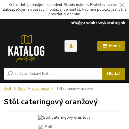
Krátkodobý prenájom zariadení. Sklady máme v Bratislave a okolí.
Zabezpečujeme dopravu, montáž aj demontáž. Vybrané položky je možné
prevziať aj osobne.
info@produktovykatalog.sk
Menu
Hľadať
Úvod
Stoly
cateringové
Stôl cateringový oranžový
Stôl cateringový oranžový