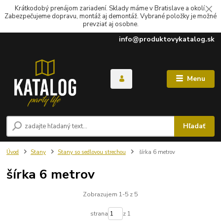
Krátkodobý prenájom zariadení. Sklady máme v Bratislave a okolí.
Zabezpečujeme dopravu, montáž aj demontáž. Vybrané položky je možné
prevziať aj osobne.
info@produktovykatalog.sk
Menu
Hľadať
Úvod
Stany
Stany so sedlovou strechou
šírka 6 metrov
šírka 6 metrov
Zobrazujem 1-5 z 5
strana
z 1