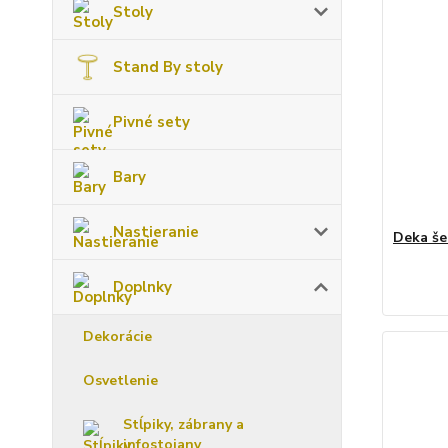
Stoly
Stand By stoly
Pivné sety
Bary
Nastieranie
Deka š
Doplnky
Dekorácie
Osvetlenie
Stĺpiky, zábrany a
infostojany