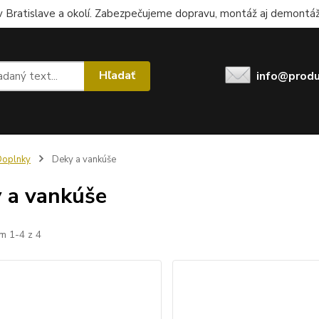
 Bratislave a okolí. Zabezpečujeme dopravu, montáž aj demontáž.
Hľadať
info@produ
Doplnky
Deky a vankúše
 a vankúše
m 1-4 z 4