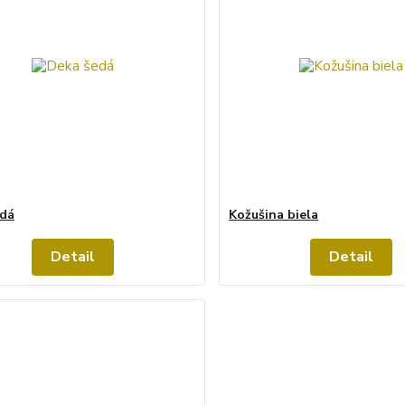
edá
Kožušina biela
Detail
Detail