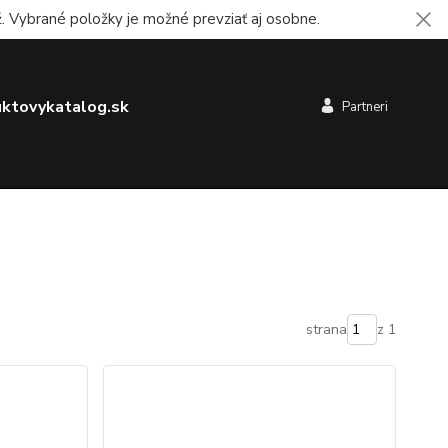
 Vybrané položky je možné prevziať aj osobne.
ktovykatalog.sk
Partneri
strana
z 1