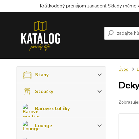
Krátkodobý prenájom zariadení. Sklady máme v
Úvod
Stany
Deky
Stoličky
Zobrazuje
Barové stoličky
Lounge