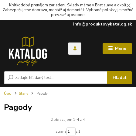
Krátkodobý prenájom zariadení. Sklady máme v Bratislave a okolí.
Zabezpečujeme dopravu, montáž aj demontáž. Vybrané položky je možné
prevziať aj osobne.
info@produktovykatalog.sk
Menu
Hľadať
Úvod
Stany
Pagody
Pagody
Zobrazujem 1-4 z 4
strana
z 1