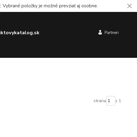
 Vybrané položky je možné prevziať aj osobne.
ktovykatalog.sk
Partneri
strana
z 1