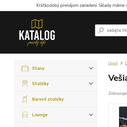
Krátkodobý prenájom zariadení. Sklady máme v
Úvod
Stany
Veši
Stoličky
Zobrazuje
Barové stoličky
Lounge