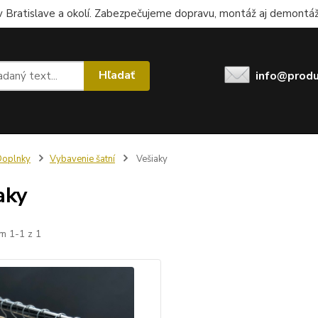
 Bratislave a okolí. Zabezpečujeme dopravu, montáž aj demontáž.
Hľadať
info@produ
Doplnky
Vybavenie šatní
Vešiaky
aky
m 1-1 z 1