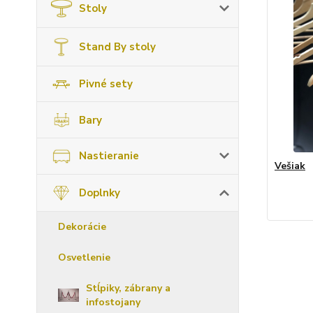
Stoly
Stand By stoly
Pivné sety
Bary
Nastieranie
Vešiak
Doplnky
Dekorácie
Osvetlenie
Stĺpiky, zábrany a
infostojany