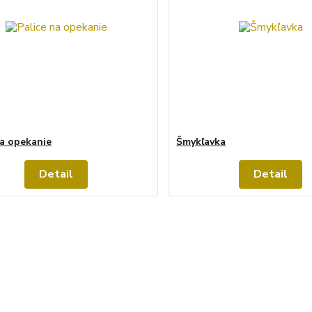
na opekanie
Šmykľavka
Detail
Detail