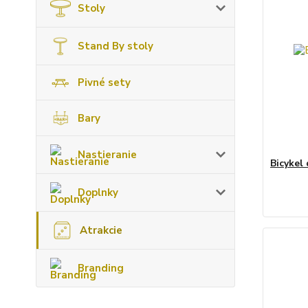
Stoly
Stand By stoly
Pivné sety
Bary
Nastieranie
Bicykel
Doplnky
Atrakcie
Branding