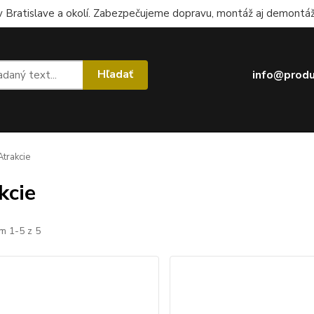
 Bratislave a okolí. Zabezpečujeme dopravu, montáž aj demontáž.
Hľadať
info@produ
trakcie
kcie
m 1-5 z 5