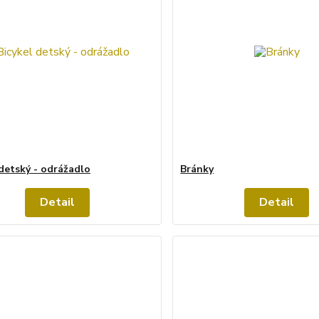
 detský - odrážadlo
Bránky
Detail
Detail