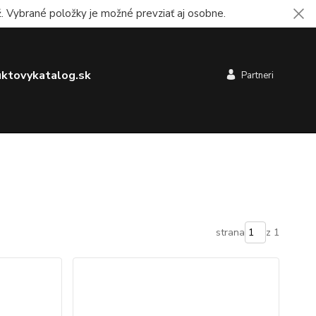
 Vybrané položky je možné prevziať aj osobne.
ktovykatalog.sk
Partneri
strana
z 1