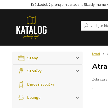
Krátkodobý prenájom zariadení. Sklady máme v
Úvod
A
Stany
Atra
Stoličky
Zobrazuje
Barové stoličky
Lounge