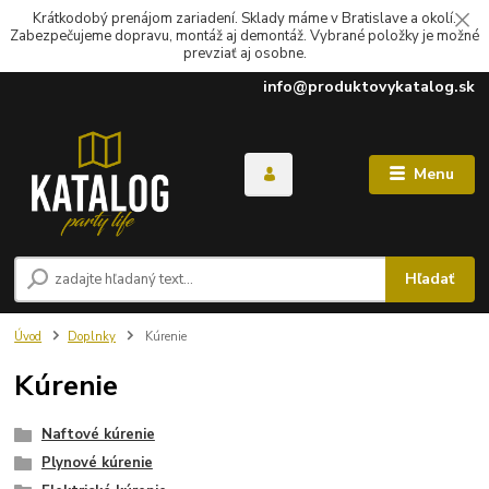
Krátkodobý prenájom zariadení. Sklady máme v Bratislave a okolí.
Zabezpečujeme dopravu, montáž aj demontáž. Vybrané položky je možné
prevziať aj osobne.
info@produktovykatalog.sk
Menu
Hľadať
Úvod
Doplnky
Kúrenie
Kúrenie
Naftové kúrenie
Plynové kúrenie