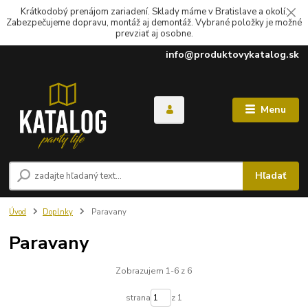
Krátkodobý prenájom zariadení. Sklady máme v Bratislave a okolí.
Zabezpečujeme dopravu, montáž aj demontáž. Vybrané položky je možné
prevziať aj osobne.
info@produktovykatalog.sk
Menu
Hľadať
Úvod
Doplnky
Paravany
Paravany
Zobrazujem 1-6 z 6
strana
z 1