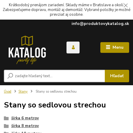
Krátkodobý prenájom zariadení. Sklady máme v Bratislave a okolí.
Zabezpečujeme dopravu, montáž aj demontáž. Vybrané položky je možné
prevziať aj osobne.
info@produktovykatalog.sk
Menu
Hľadať
Úvod
Stany
Stany so sedlovou strechou
Stany so sedlovou strechou
šírka 6 metrov
šírka 8 metrov