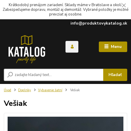
Krátkodobý prenájom zariadení. Sklady máme v Bratislave a okolí.
Zabezpečujeme dopravu, montáž aj demontáž. Vybrané položky je možné
prevziať aj osobne.
info@produktovykatalog.sk
Menu
Hľadať
Úvod
Doplnky
Vybavenie šatní
Vešiak
Vešiak