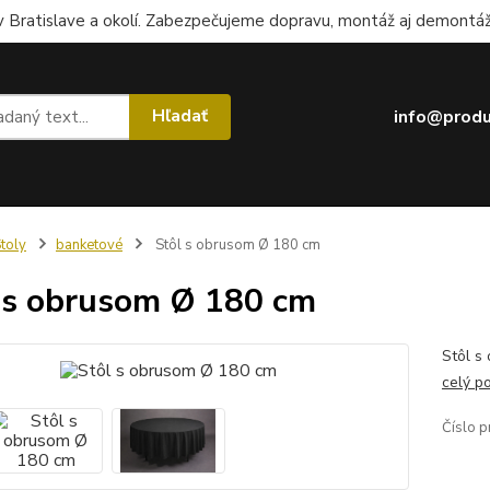
 Bratislave a okolí. Zabezpečujeme dopravu, montáž aj demontáž.
Hľadať
info@produ
toly
banketové
Stôl s obrusom Ø 180 cm
 s obrusom Ø 180 cm
Stôl s
celý p
Číslo p