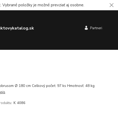
 Vybrané položky je možné prevziať aj osobne.
ktovykatalog.sk
Partneri
 obrusom Ø 180 cm Celkový počet: 97 ks Hmotnosť: 48 kg
opis
roduktu:
K 4086