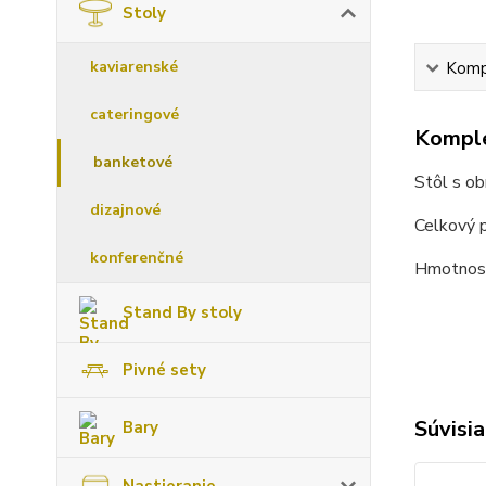
Stoly
kaviarenské
Kompl
cateringové
Komple
banketové
Stôl s o
dizajnové
Celkový 
konferenčné
Hmotnosť
Stand By stoly
Pivné sety
Súvisia
Bary
Nastieranie