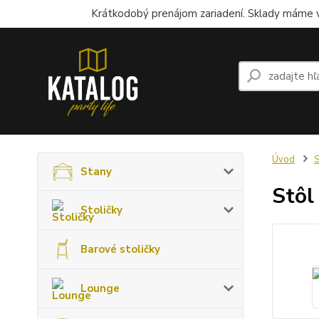
Krátkodobý prenájom zariadení. Sklady máme v
Úvod
S
Stany
Stôl
Stoličky
Barové stoličky
Lounge