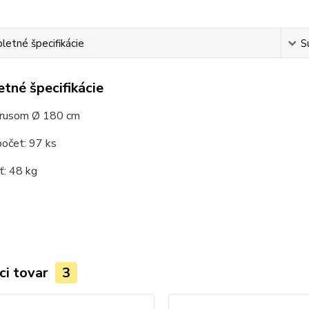
etné špecifikácie
S
tné špecifikácie
brusom Ø 180 cm
počet: 97 ks
: 48 kg
ci tovar
3