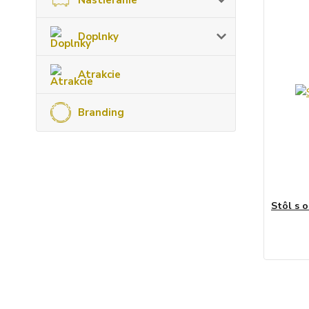
Doplnky
Atrakcie
Branding
Stôl s 