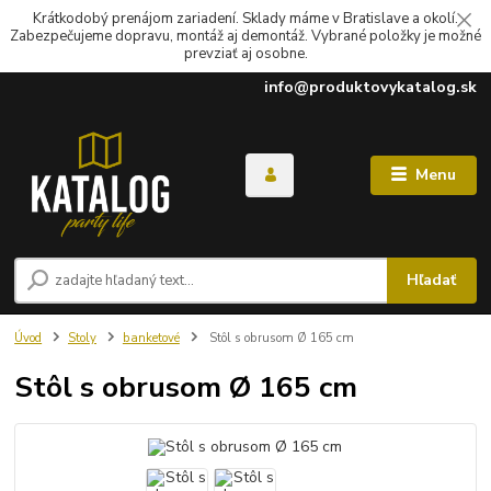
Krátkodobý prenájom zariadení. Sklady máme v Bratislave a okolí.
Zabezpečujeme dopravu, montáž aj demontáž. Vybrané položky je možné
prevziať aj osobne.
info@produktovykatalog.sk
Menu
Hľadať
Úvod
Stoly
banketové
Stôl s obrusom Ø 165 cm
Stôl s obrusom Ø 165 cm