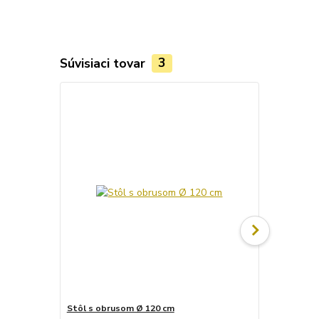
Súvisiaci tovar
3
Stôl s obrusom Ø 120 cm
Stôl s obru