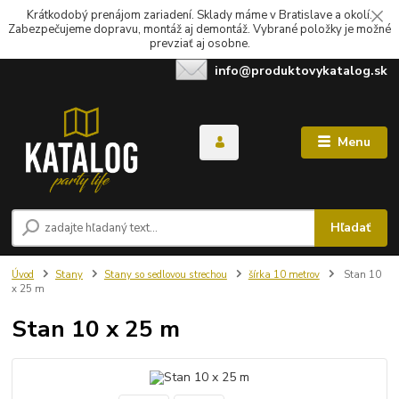
Krátkodobý prenájom zariadení. Sklady máme v Bratislave a okolí.
Zabezpečujeme dopravu, montáž aj demontáž. Vybrané položky je možné
prevziať aj osobne.
info@produktovykatalog.sk
Menu
Hľadať
Úvod
Stany
Stany so sedlovou strechou
šírka 10 metrov
Stan 10
x 25 m
Stan 10 x 25 m