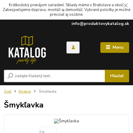
Krátkodobý prenájom zariadení. Sklady máme v Bratislave a okolí.
Zabezpečujeme dopravu, montáž aj demontáž. Vybrané položky je možné
prevziať aj osobne.
info@produktovykatalog.sk
Menu
Hľadať
Úvod
Atrakcie
Šmykľavka
Šmykľavka