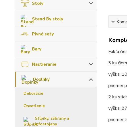
Stoly
Stand By stoly
Kompl
Pivné sety
Komple
Bary
Fakľa čie
3 ks čier
Nastieranie
výška: 1
Doplnky
priemer 
Dekorácie
2 ks stie
Osvetlenie
výška: 8
Stĺpiky, zábrany a
priemer:
infostojany