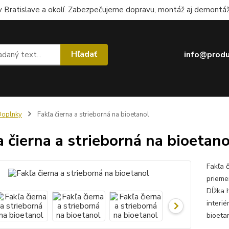
 Bratislave a okolí. Zabezpečujeme dopravu, montáž aj demontáž.
Hľadať
info@produ
Doplnky
Fakľa čierna a strieborná na bioetanol
a čierna a strieborná na bioetano
Fakľa 
prieme
Dĺžka h
interi
bioet