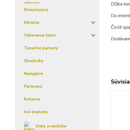
Dĺžka hor
Klimatizácie
Do interi
Kúrenie
Čisté sp
Vybavenie šatní
Dodávame
Tanečné parkety
Slnečníky
Navigácie
Súvisia
Paravany
Koberce
Iné doplnky
Deky a vankúše