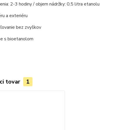
enia: 2-3 hodiny / objem nádržky: 0,5 litra etanolu
éru a exteriéru
aľovanie bez zvyškov
 s bioetanolom
ci tovar
1