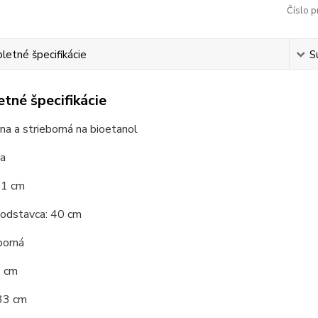
Číslo p
etné špecifikácie
S
tné špecifikácie
rna a strieborná na bioetanol
na
01 cm
podstavca: 40 cm
borná
7 cm
 33 cm