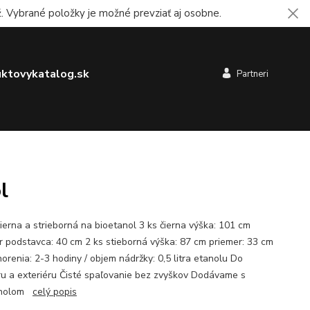
 Vybrané položky je možné prevziať aj osobne.
ktovykatalog.sk
Partneri
l
čierna a strieborná na bioetanol 3 ks čierna výška: 101 cm
r podstavca: 40 cm 2 ks stieborná výška: 87 cm priemer: 33 cm
orenia: 2-3 hodiny / objem nádržky: 0,5 litra etanolu Do
éru a exteriéru Čisté spaľovanie bez zvyškov Dodávame s
anolom
celý popis