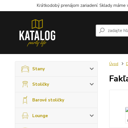
Krátkodobý prenájom zariadení. Sklady máme v
Úvod
Stany
Fakľ
Stoličky
Barové stoličky
Lounge