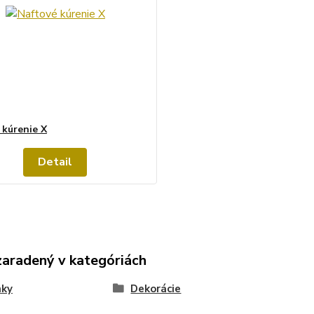
 kúrenie X
Detail
zaradený v kategóriách
nky
Dekorácie