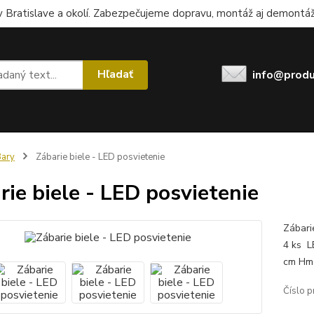
 Bratislave a okolí. Zabezpečujeme dopravu, montáž aj demontáž.
Hľadať
info@produ
ary
Zábarie biele - LED posvietenie
rie biele - LED posvietenie
Zábari
4 ks L
cm Hmo
Číslo p