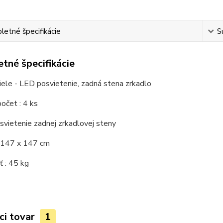
etné špecifikácie
S
tné špecifikácie
iele - LED posvietenie, zadná stena zrkadlo
očet : 4 ks
vietenie zadnej zrkadlovej steny
 147 x 147 cm
 : 45 kg
ci tovar
1