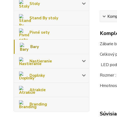
Stoly
Kompl
Stand By stoly
Pivné sety
Komple
Zábarie b
Bary
Celkový p
Nastieranie
LED pods
Rozmer :
Doplnky
Hmotnosť
Atrakcie
Branding
Súvisia