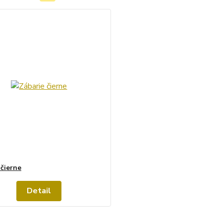
 čierne
Detail