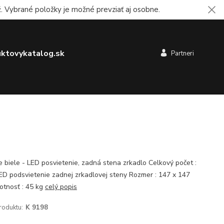
 Vybrané položky je možné prevziať aj osobne.
ktovykatalog.sk
Partneri
e biele - LED posvietenie, zadná stena zrkadlo Celkový počet :
ED podsvietenie zadnej zrkadlovej steny Rozmer : 147 x 147
tnosť : 45 kg
celý popis
roduktu:
K 9198