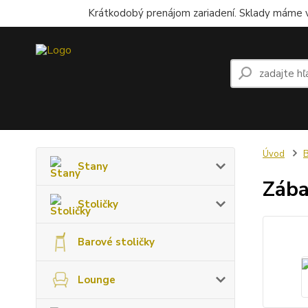
Krátkodobý prenájom zariadení. Sklady máme v
Úvod
B
Stany
Zába
Stoličky
Barové stoličky
Lounge