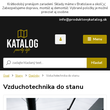
Krátkodobý prenájom zariadení. Sklady máme v Bratislave a okolí.
Zabezpečujeme dopravu, montáž aj demontáž. Vybrané položky je možné
prevziať aj osobne.
info@produktovykatalog.sk
Menu
Hľadať
Úvod
Stany
Doplnky
Vzduchotechnika do stanu
Vzduchotechnika do stanu