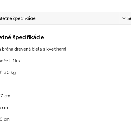
etné špecifikácie
S
tné špecifikácie
brána drevená biela s kvetinami
počet: 1ks
: 30 kg
07 cm
5 cm
00 cm