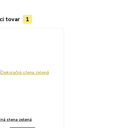
ci tovar
1
ná stena zelená