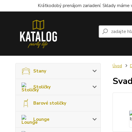
Krátkodobý prenájom zariadení. Sklady máme v
Úvod
Stany
Svad
Stoličky
Barové stoličky
Lounge