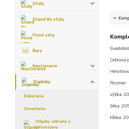
Stoly
Kompl
Stand By stoly
Pivné sety
Komple
Svadobná 
Bary
Celkový 
Nastieranie
Hmotnosť
Doplnky
Rozmer:
výška: 2
Dekorácie
šírka: 20
Osvetlenie
hĺbka: 2
Stĺpiky, zábrany a
infostojany