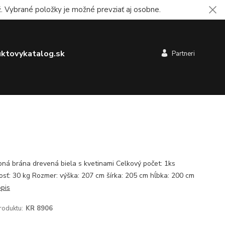
 Vybrané položky je možné prevziať aj osobne.
ktovykatalog.sk
Partneri
ná brána drevená biela s kvetinami Celkový počet: 1ks
sť: 30 kg Rozmer: výška: 207 cm šírka: 205 cm hĺbka: 200 cm
opis
roduktu:
KR 8906