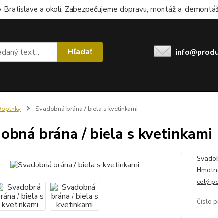
 Bratislave a okolí. Zabezpečujeme dopravu, montáž aj demontáž.
Hľadať
info@produ
Doplnky
Svadobná brána / biela s kvetinkami
obná brána / biela s kvetinkami
Svadob
Hmotno
celý p
Číslo p