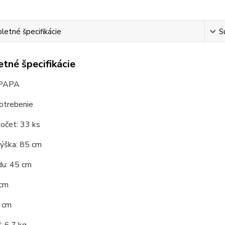
etné špecifikácie
S
tné špecifikácie
 PAPA
otrebenie
očet: 33 ks
výška: 85 cm
du: 45 cm
 cm
5 cm