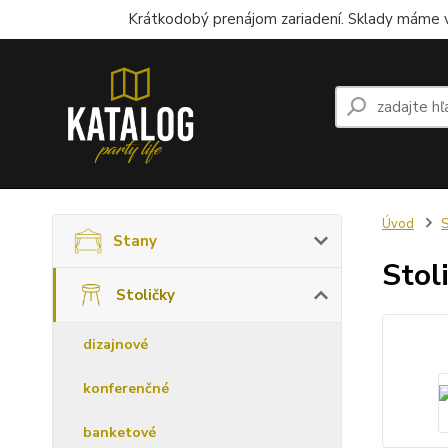
Krátkodobý prenájom zariadení. Sklady máme v
Úvod
S
Stany
Stol
Stoličky
dizajnové
konferenčné
banketové