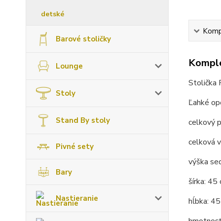
detské
Kompl
Barové stoličky
Komple
Lounge
Stolička
Stoly
Ľahké op
Stand By stoly
celkový p
celková 
Pivné sety
výška se
Bary
šírka: 45
Nastieranie
hĺbka: 4