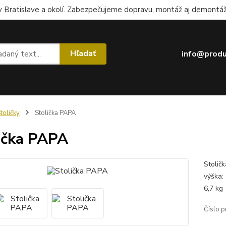
 Bratislave a okolí. Zabezpečujeme dopravu, montáž aj demontáž.
Hľadať
info@produ
toličky
Stolička PAPA
ička PAPA
Stolič
výška:
6,7 
Číslo p