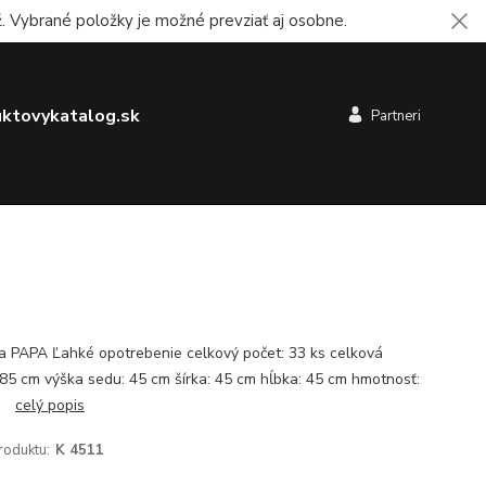
 Vybrané položky je možné prevziať aj osobne.
ktovykatalog.sk
Partneri
ka PAPA Ľahké opotrebenie celkový počet: 33 ks celková
 85 cm výška sedu: 45 cm šírka: 45 cm hĺbka: 45 cm hmotnosť:
kg
celý popis
roduktu:
K 4511