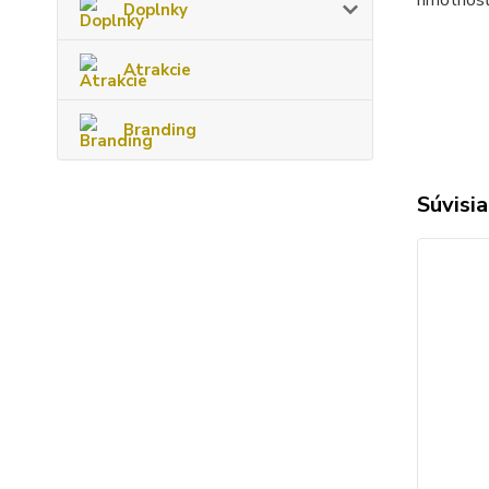
hmotnosť
Doplnky
Atrakcie
Branding
Súvisia