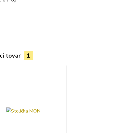
: 6,7 kg
ci tovar
1