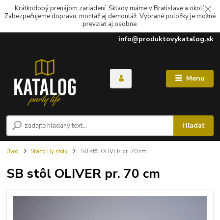
Krátkodobý prenájom zariadení. Sklady máme v Bratislave a okolí.
Zabezpečujeme dopravu, montáž aj demontáž. Vybrané položky je možné
prevziať aj osobne.
info@produktovykatalog.sk
Menu
Hľadať
Úvod
Stand By stoly
SB stôl OLIVER pr. 70 cm
SB stôl OLIVER pr. 70 cm