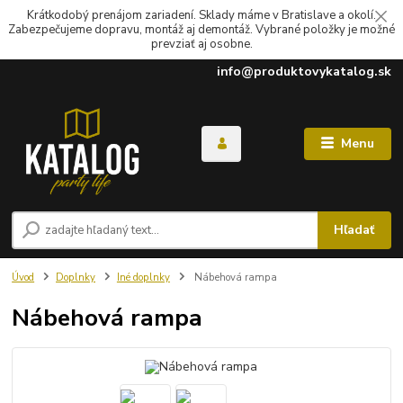
Krátkodobý prenájom zariadení. Sklady máme v Bratislave a okolí.
Zabezpečujeme dopravu, montáž aj demontáž. Vybrané položky je možné
prevziať aj osobne.
info@produktovykatalog.sk
Menu
Hľadať
Úvod
Doplnky
Iné doplnky
Nábehová rampa
Nábehová rampa