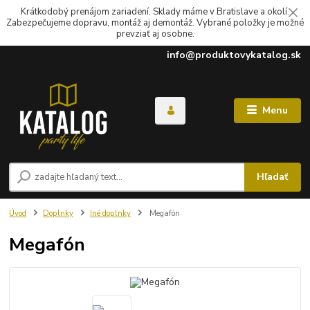
Krátkodobý prenájom zariadení. Sklady máme v Bratislave a okolí.
Zabezpečujeme dopravu, montáž aj demontáž. Vybrané položky je možné
prevziať aj osobne.
info@produktovykatalog.sk
Menu
Hľadať
Úvod
Doplnky
Iné doplnky
Megafón
Megafón