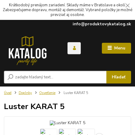
Krátkodobý prenájom zariadení. Sklady máme v Bratislave a okolí.
Zabezpečujeme dopravu, montáž aj demontáž. Vybrané položky je možné
prevziať aj osobne.
info@produktovykatalog.sk
Menu
Hľadať
Úvod
Doplnky
Osvetlenie
Luster KARAT 5
Luster KARAT 5