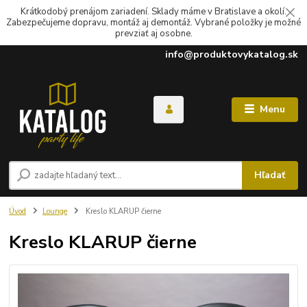
Krátkodobý prenájom zariadení. Sklady máme v Bratislave a okolí.
Zabezpečujeme dopravu, montáž aj demontáž. Vybrané položky je možné
prevziať aj osobne.
info@produktovykatalog.sk
Menu
Hľadať
Úvod
Lounge
Kreslo KLARUP čierne
Kreslo KLARUP čierne